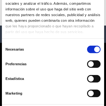
sociales y analizar el tráfico. Además, compartimos
No hay eventos disponibles
información sobre el uso que haga del sitio web con
nuestros partners de redes sociales, publicidad y análisis
web, quienes pueden combinarla con otra información
que les haya proporcionado o que hayan recopilado a
partir del uso que haya hecho de sus servicios.
Selección
Necesarias
de
CORPORATE
consentimiento
Preferencias
¿QUIÉNES SOMOS?
CONDICIONES GENERALES
AVISO LEGAL
Estadística
POLÍTICA DE PRIVACIDAD
PRIVACIDAD EN RRSS
Marketing
POLÍTICA DE COOKIES
SERVICIO AL CLIENTE